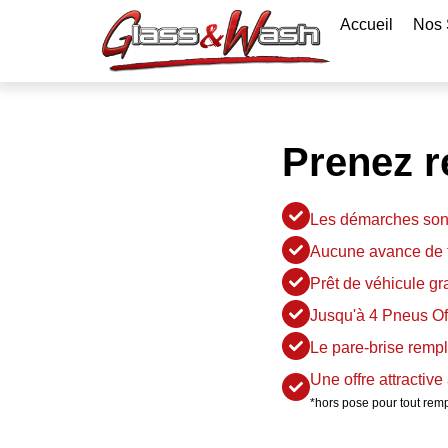
Accueil
Nos 
Prenez 
Les démarches sont
Aucune avance de f
Prêt de véhicule gra
Jusqu'à 4 Pneus Off
Le pare-brise remp
Une offre attractive
*hors pose pour tout rem